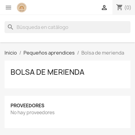
shopping_cart


(0)
search
Inicio
Pequeños aprendices
Bolsa de merienda
BOLSA DE MERIENDA
PROVEEDORES
No hay proveedores