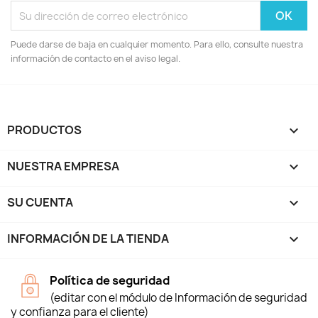
Puede darse de baja en cualquier momento. Para ello, consulte nuestra
información de contacto en el aviso legal.
PRODUCTOS

NUESTRA EMPRESA

SU CUENTA

INFORMACIÓN DE LA TIENDA
keyboard_arrow_down
Política de seguridad
(editar con el módulo de Información de seguridad
y confianza para el cliente)