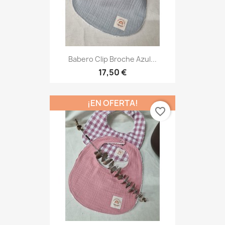
Babero Clip Broche Azul...
17,50 €
¡EN OFERTA!
favorite_border