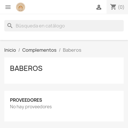
shopping_cart


(0)
search
Inicio
Complementos
Baberos
BABEROS
PROVEEDORES
No hay proveedores