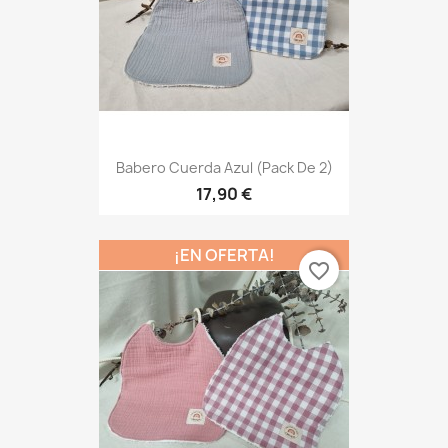
Babero Cuerda Azul (Pack De 2)
17,90 €
¡EN OFERTA!
favorite_border