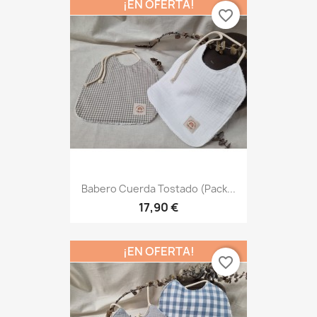
¡EN OFERTA!
favorite_border
Babero Cuerda Tostado (Pack...
17,90 €
¡EN OFERTA!
favorite_border