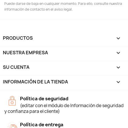
Puede darse de baja en cualquier momento. Para ello, consulte nuestra
información de contacto en el aviso legal.
PRODUCTOS

NUESTRA EMPRESA

SU CUENTA

INFORMACIÓN DE LA TIENDA
keyboard_arrow_down
Política de seguridad
(editar con el módulo de Información de seguridad
y confianza para el cliente)
Política de entrega