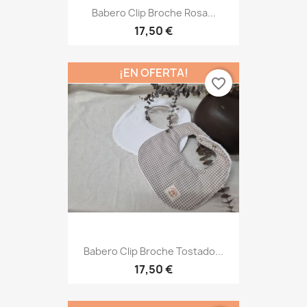
Babero Clip Broche Rosa...
17,50 €
¡EN OFERTA!
favorite_border
Babero Clip Broche Tostado...
17,50 €