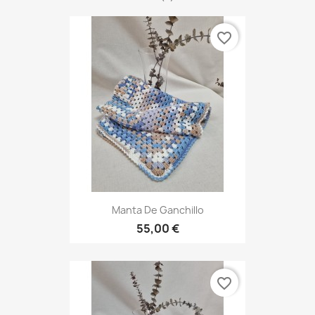
favorite_border
Manta De Ganchillo
55,00 €
favorite_border