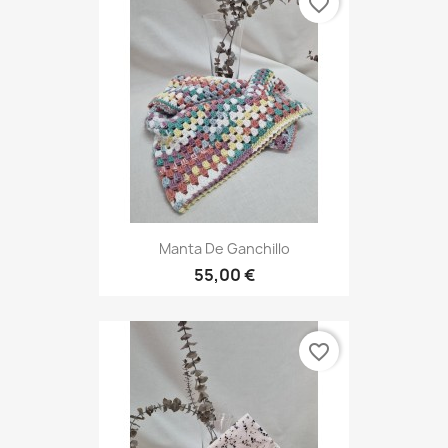
favorite_border
Manta De Ganchillo
55,00 €
favorite_border