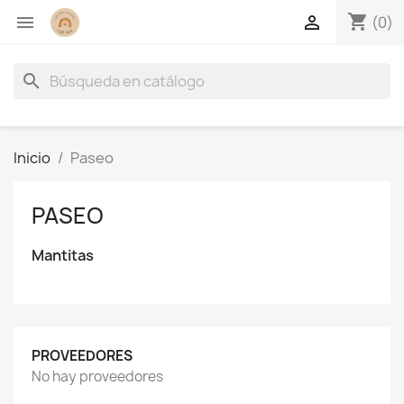
shopping_cart


(0)
search
Inicio
Paseo
PASEO
Mantitas
PROVEEDORES
No hay proveedores