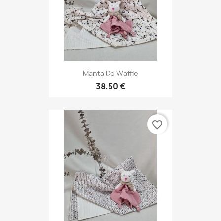
Manta De Waffle
38,50 €
favorite_border