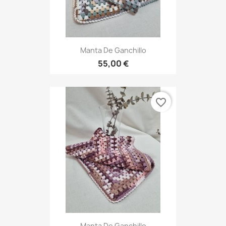
Manta De Ganchillo
55,00 €
favorite_border
Manta De Ganchillo