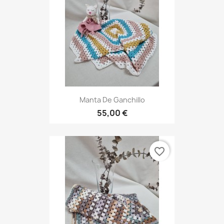
Manta De Ganchillo
55,00 €
favorite_border