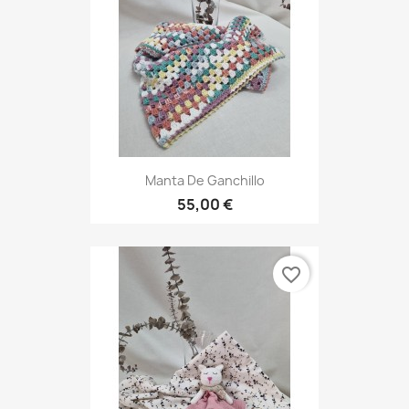
Manta De Ganchillo
55,00 €
favorite_border