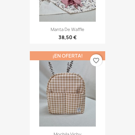
Manta De Waffle
38,50 €
¡EN OFERTA!
favorite_border
Mochila Vichy