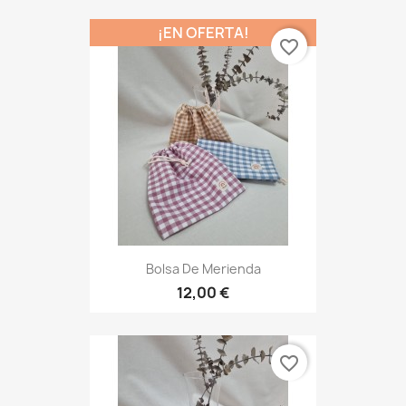
¡EN OFERTA!
favorite_border
Bolsa De Merienda
12,00 €
favorite_border