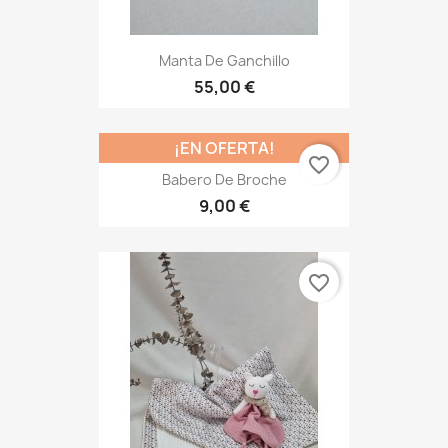
Manta De Ganchillo
55,00 €
¡EN OFERTA!
favorite_border
Babero De Broche
9,00 €
favorite_border