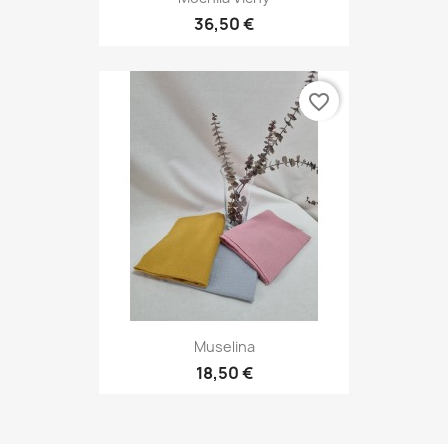
36,50 €
favorite_border
Muselina
18,50 €