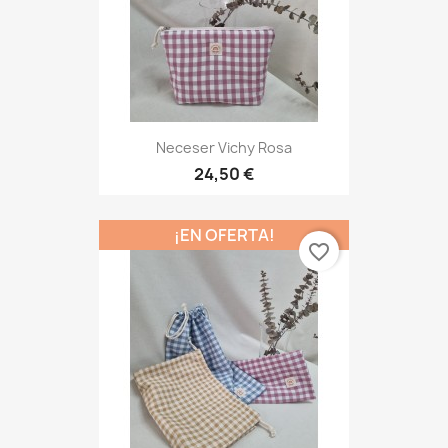
Neceser Vichy Rosa
24,50 €
¡EN OFERTA!
favorite_border