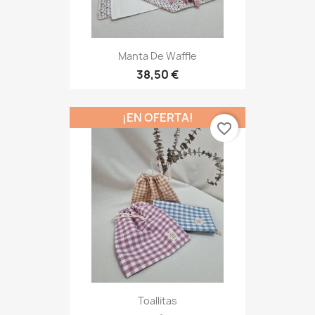
Manta De Waffle
38,50 €
¡EN OFERTA!
favorite_border
Toallitas