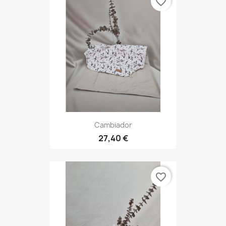
favorite_border
Cambiador
27,40 €
favorite_border