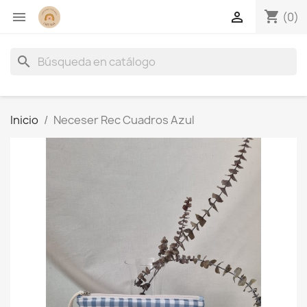
shopping_cart


(0)
search
Inicio
Neceser Rec Cuadros Azul