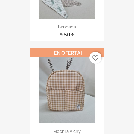
Bandana
9,50 €
¡EN OFERTA!
favorite_border
Mochila Vichy