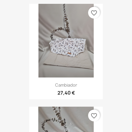
favorite_border
Cambiador
27,40 €
favorite_border