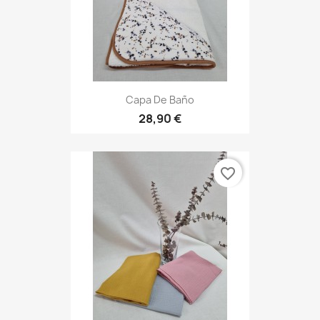
Capa De Baño
28,90 €
favorite_border