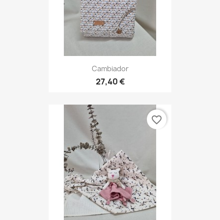
Cambiador
27,40 €
favorite_border