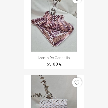
Manta De Ganchillo
55,00 €
favorite_border