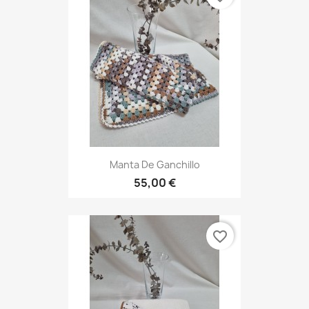
Manta De Ganchillo
55,00 €
favorite_border