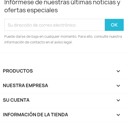
Infórmese de nuestras últimas noticias y
ofertas especiales
Puede darse de baja en cualquier momento. Para ello, consulte nuestra
información de contacto en el aviso legal.
PRODUCTOS

NUESTRA EMPRESA

SU CUENTA

INFORMACIÓN DE LA TIENDA
keyboard_arrow_down