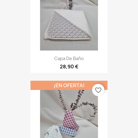
Capa De Baño
28,90 €
¡EN OFERTA!
favorite_border