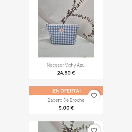
Neceser Vichy Azul
24,50 €
¡EN OFERTA!
favorite_border
Babero De Broche
9,00 €
favorite_border