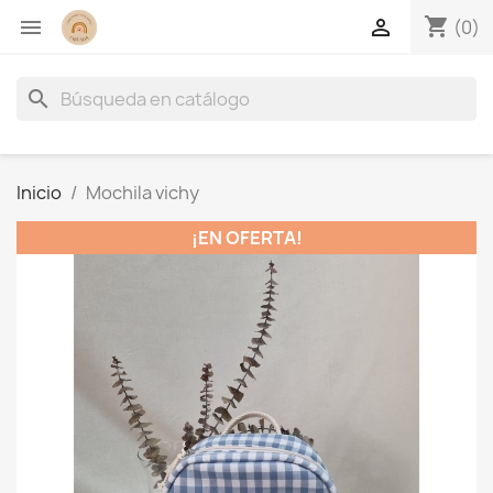
shopping_cart


(0)
search
Inicio
Mochila vichy
¡EN OFERTA!