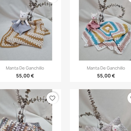
Vista rápida
Vista rápida


Manta De Ganchillo
Manta De Ganchillo
55,00 €
55,00 €
favorite_border
fa