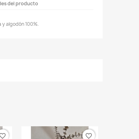
les del producto
na y algodón 100%.
vorite_border
favorite_border