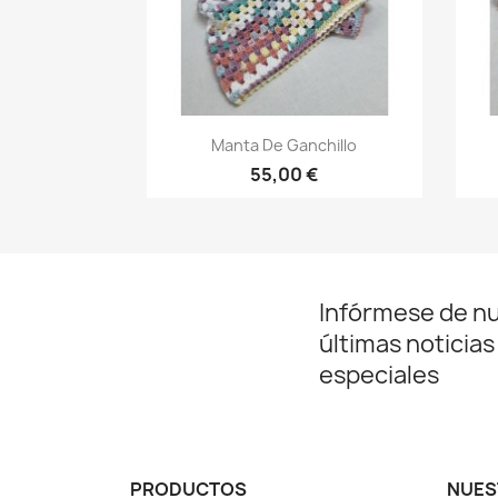
Vista rápida

Manta De Ganchillo
55,00 €
Infórmese de n
últimas noticias
especiales
PRODUCTOS
NUES