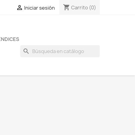
shopping_cart

Carrito
(0)
Iniciar sesión
ENDICES
search