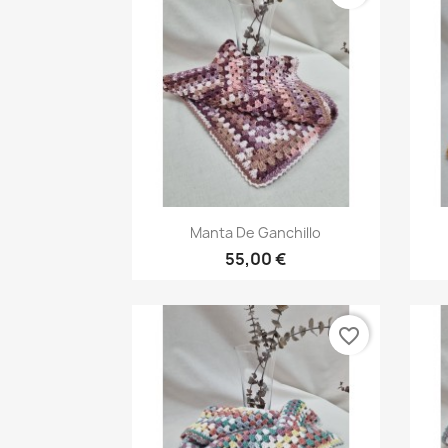
Vista rápida

Manta De Ganchillo
55,00 €
favorite_border