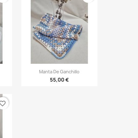
Vista rápida

Manta De Ganchillo
55,00 €
vorite_border