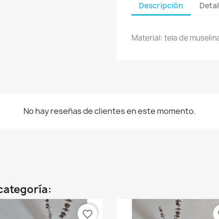
Descripción
Detal
Material: tela de museli
No hay reseñas de clientes en este momento.
categoría:
favorite_border
fa