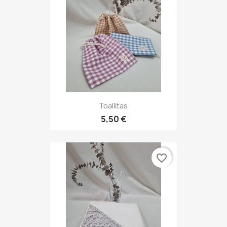
Toallitas
5,50 €
favorite_border