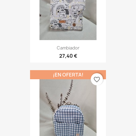
Cambiador
27,40 €
¡EN OFERTA!
favorite_border