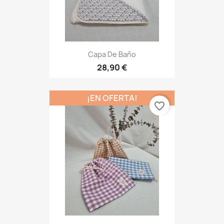
Capa De Baño
28,90 €
¡EN OFERTA!
favorite_border