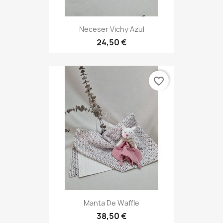
Neceser Vichy Azul
24,50 €
favorite_border
Manta De Waffle
38,50 €