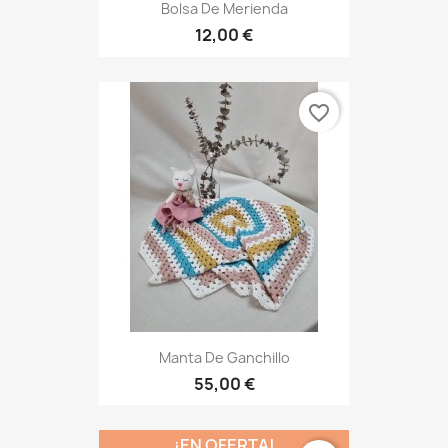
Bolsa De Merienda
12,00 €
favorite_border
Manta De Ganchillo
55,00 €
¡EN OFERTA!