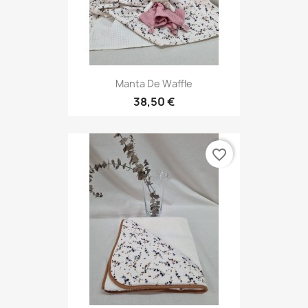
Manta De Waffle
38,50 €
favorite_border