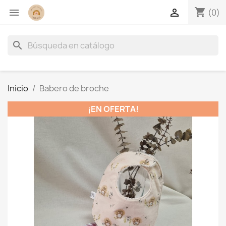
shopping_cart


(0)
search
Inicio
Babero de broche
¡EN OFERTA!