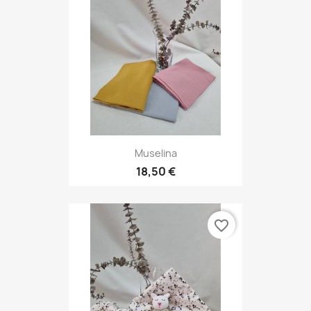
Muselina
18,50 €
favorite_border