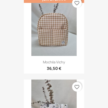
favorite_border
Mochila Vichy
36,50 €
favorite_border