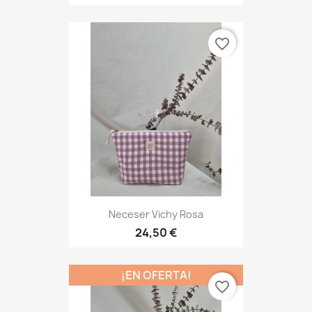
favorite_border
Neceser Vichy Rosa
24,50 €
¡EN OFERTA!
favorite_border