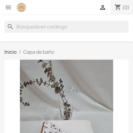
shopping_cart


(0)
search
Inicio
Capa de baño