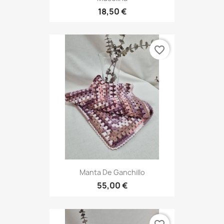
18,50 €
favorite_border
Manta De Ganchillo
55,00 €