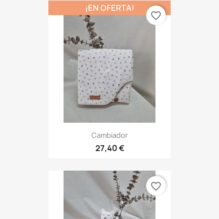
¡EN OFERTA!
favorite_border
Cambiador
27,40 €
favorite_border