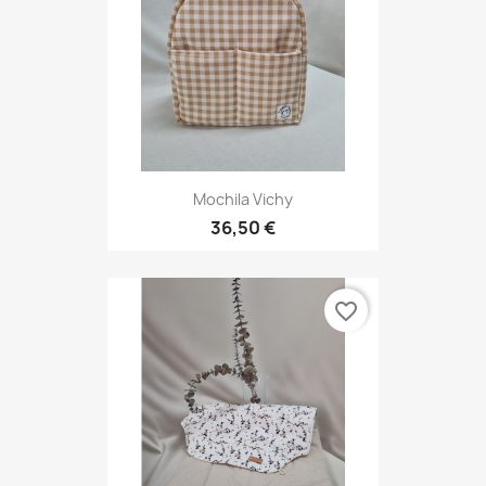
Mochila Vichy
36,50 €
favorite_border