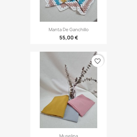
Manta De Ganchillo
55,00 €
favorite_border
Muselina