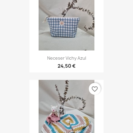
Neceser Vichy Azul
24,50 €
favorite_border