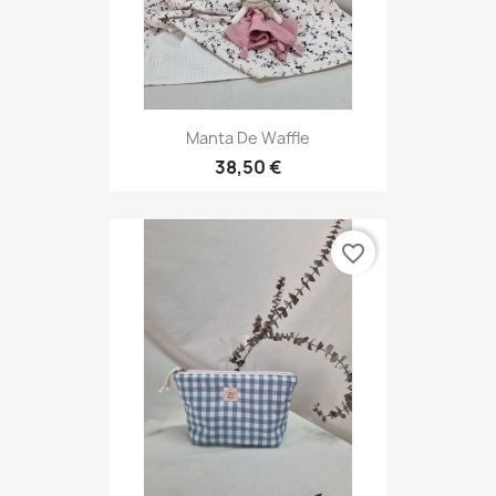
Manta De Waffle
38,50 €
favorite_border