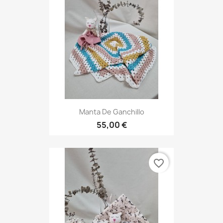
Manta De Ganchillo
55,00 €
favorite_border