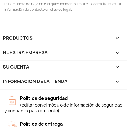
Puede darse de baja en cualquier momento. Para ello, consulte nuestra
información de contacto en el aviso legal.
PRODUCTOS

NUESTRA EMPRESA

SU CUENTA

INFORMACIÓN DE LA TIENDA
keyboard_arrow_down
Política de seguridad
(editar con el módulo de Información de seguridad
y confianza para el cliente)
Política de entrega