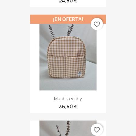
24,50 €
¡EN OFERTA!
favorite_border
Mochila Vichy
36,50 €
favorite_border