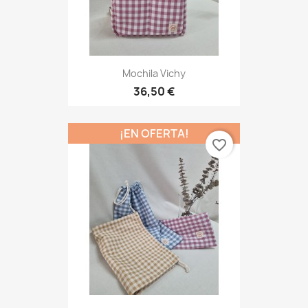
Mochila Vichy
36,50 €
¡EN OFERTA!
favorite_border