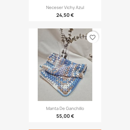
Neceser Vichy Azul
24,50 €
favorite_border
Manta De Ganchillo
55,00 €