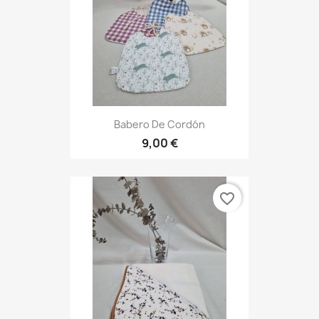
Babero De Cordón
9,00 €
favorite_border