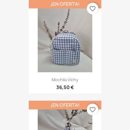
¡EN OFERTA!
favorite_border
Mochila Vichy
36,50 €
¡EN OFERTA!
favorite_border