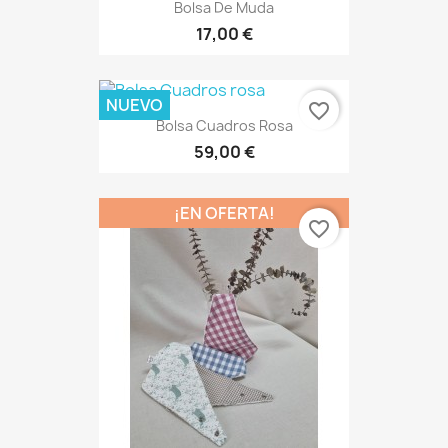
Bolsa De Muda
17,00 €
NUEVO
favorite_border
Bolsa Cuadros Rosa
59,00 €
¡EN OFERTA!
favorite_border