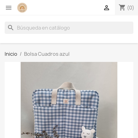
shopping_cart


(0)
search
Inicio
Bolsa Cuadros azul