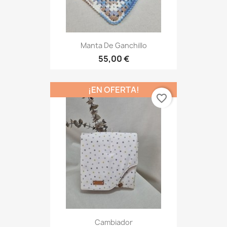
Manta De Ganchillo
55,00 €
¡EN OFERTA!
favorite_border
Cambiador