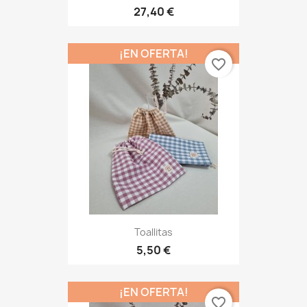
27,40 €
¡EN OFERTA!
favorite_border
Toallitas
5,50 €
¡EN OFERTA!
favorite_border