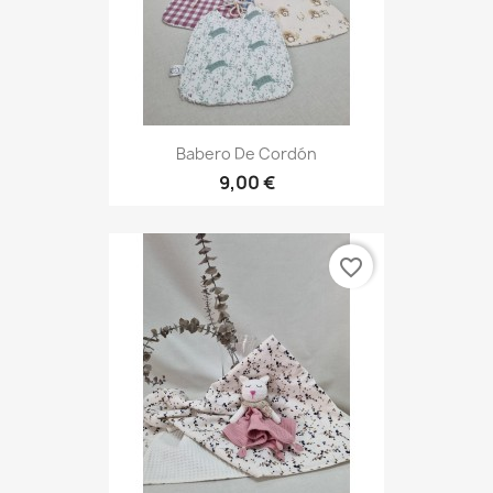
Babero De Cordón
9,00 €
favorite_border