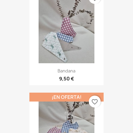
Bandana
9,50 €
¡EN OFERTA!
favorite_border