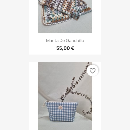
Manta De Ganchillo
55,00 €
favorite_border