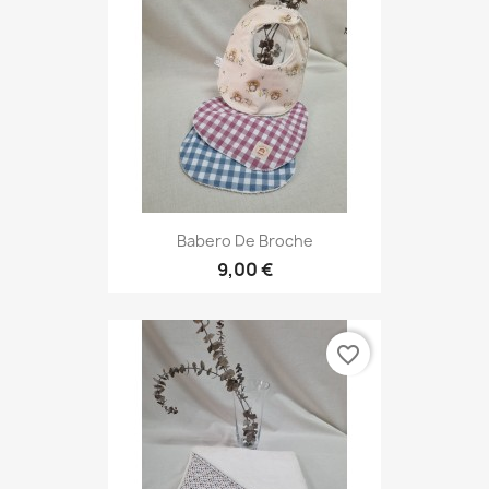
Babero De Broche
9,00 €
favorite_border