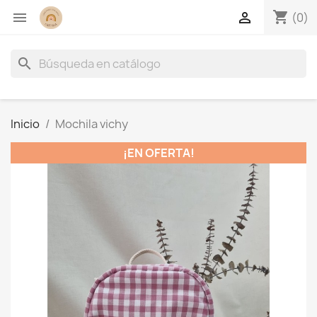
shopping_cart


(0)
search
Inicio
Mochila vichy
¡EN OFERTA!