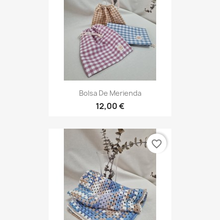
Bolsa De Merienda
12,00 €
favorite_border