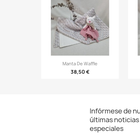
Vista rápida

Manta De Waffle
38,50 €
Infórmese de n
últimas noticias
especiales