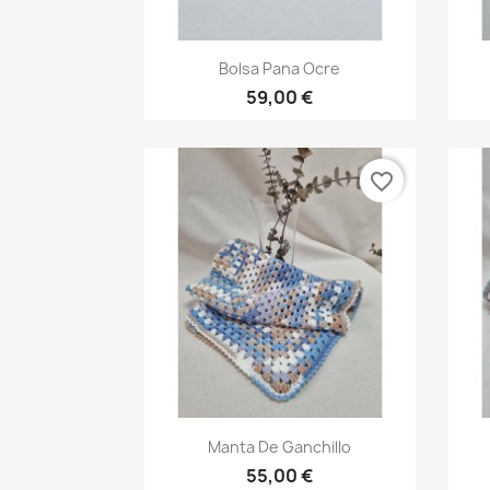
Vista rápida

Bolsa Pana Ocre
59,00 €
favorite_border
Vista rápida

Manta De Ganchillo
55,00 €