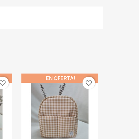
¡EN OFERTA!
vorite_border
favorite_border