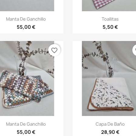
Vista rápida
Vista rápida


Manta De Ganchillo
Toallitas
55,00 €
5,50 €
favorite_border
fa
Vista rápida
Vista rápida


Manta De Ganchillo
Capa De Baño
55,00 €
28,90 €