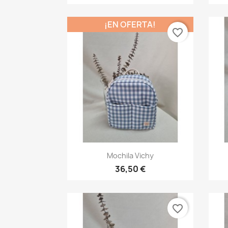
¡EN OFERTA!
favorite_border
Vista rápida

Mochila Vichy
36,50 €
favorite_border