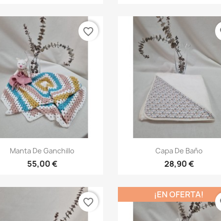
favorite_border
fa
Vista rápida
Vista rápida


Manta De Ganchillo
Capa De Baño
55,00 €
28,90 €
¡EN OFERTA!
favorite_border
fa