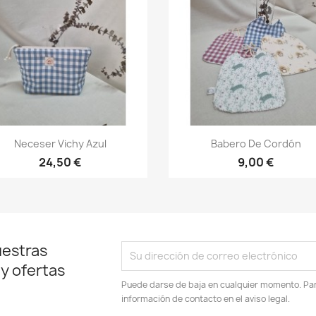
Vista rápida
Vista rápida


Neceser Vichy Azul
Babero De Cordón
24,50 €
9,00 €
uestras
 y ofertas
Puede darse de baja en cualquier momento. Para
información de contacto en el aviso legal.