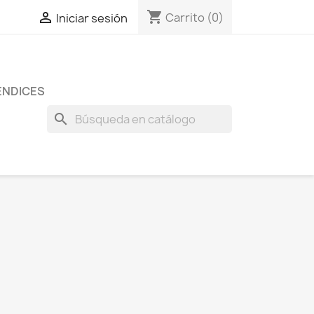
shopping_cart

Carrito
(0)
Iniciar sesión
ENDICES
search