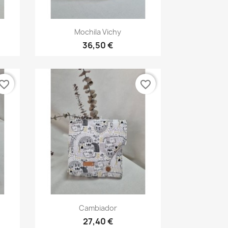
Vista rápida

Mochila Vichy
36,50 €
vorite_border
favorite_border
Vista rápida

Cambiador
27,40 €