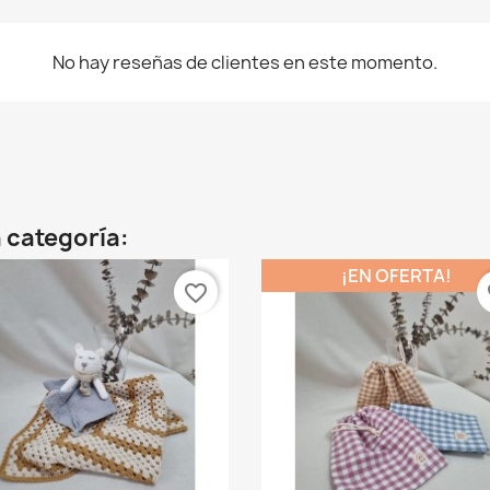
No hay reseñas de clientes en este momento.
 categoría:
¡EN OFERTA!
favorite_border
fa